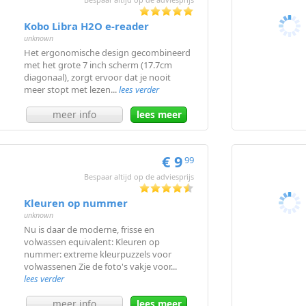
Kobo Libra H2O e-reader
unknown
Het ergonomische design gecombineerd
met het grote 7 inch scherm (17.7cm
diagonaal), zorgt ervoor dat je nooit
meer stopt met lezen...
lees verder
meer info
lees meer
€ 9
99
Bespaar altijd op de adviesprijs
Kleuren op nummer
unknown
Nu is daar de moderne, frisse en
volwassen equivalent: Kleuren op
nummer: extreme kleurpuzzels voor
volwassenen Zie de foto's vakje voor...
lees verder
meer info
lees meer