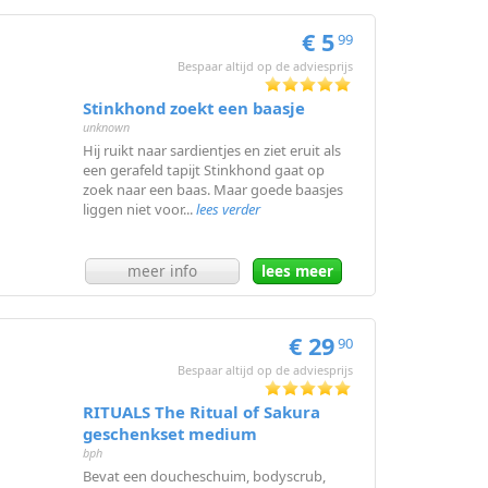
€ 5
99
Bespaar altijd op de adviesprijs
Stinkhond zoekt een baasje
unknown
Hij ruikt naar sardientjes en ziet eruit als
een gerafeld tapijt Stinkhond gaat op
zoek naar een baas. Maar goede baasjes
liggen niet voor...
lees verder
meer info
lees meer
€ 29
90
Bespaar altijd op de adviesprijs
RITUALS The Ritual of Sakura
geschenkset medium
bph
Bevat een doucheschuim, bodyscrub,