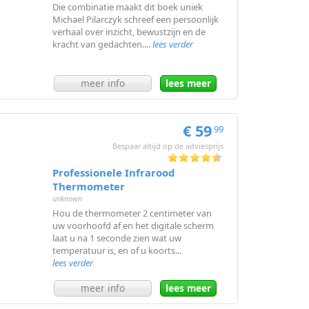
Die combinatie maakt dit boek uniek
Michael Pilarczyk schreef een persoonlijk
verhaal over inzicht, bewustzijn en de
kracht van gedachten....
lees verder
meer info
lees meer
€ 59
99
Bespaar altijd op de adviesprijs
Professionele Infrarood
Thermometer
unknown
Hou de thermometer 2 centimeter van
uw voorhoofd af en het digitale scherm
laat u na 1 seconde zien wat uw
temperatuur is, en of u koorts...
lees verder
meer info
lees meer