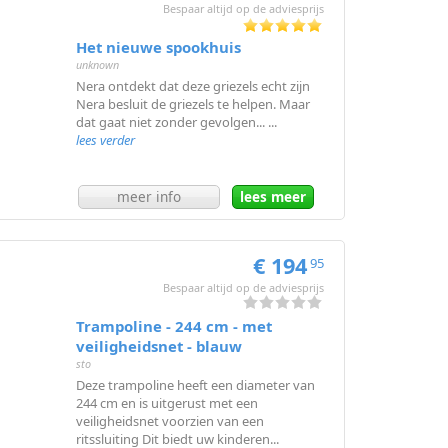
Bespaar altijd op de adviesprijs
Het nieuwe spookhuis
unknown
Nera ontdekt dat deze griezels echt zijn
Nera besluit de griezels te helpen. Maar
dat gaat niet zonder gevolgen... ...
lees verder
meer info
lees meer
€ 194
95
Bespaar altijd op de adviesprijs
Trampoline - 244 cm - met
veiligheidsnet - blauw
sto
Deze trampoline heeft een diameter van
244 cm en is uitgerust met een
veiligheidsnet voorzien van een
ritssluiting Dit biedt uw kinderen...