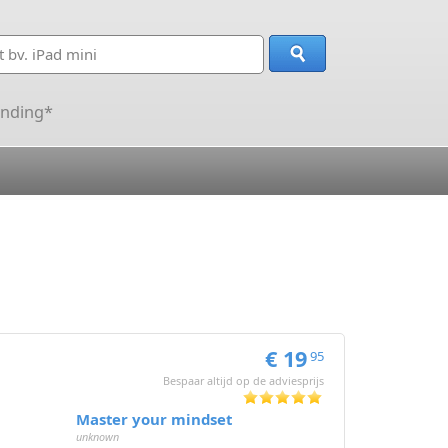
ending*
€ 19
95
Bespaar altijd op de adviesprijs
Master your mindset
unknown