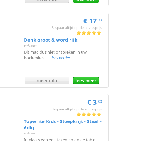
€ 17
99
Bespaar altijd op de adviesprijs
Denk groot & word rijk
unknown
Dit mag dus niet ontbreken in uw
boekenkast. ...
lees verder
meer info
lees meer
€ 3
80
Bespaar altijd op de adviesprijs
Topwrite Kids - Stoepkrijt - Staaf -
6dlg
unknown
In plaats van een tekening op de tablet,