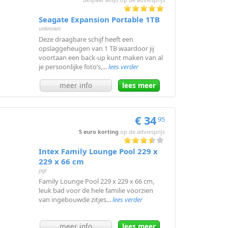
Seagate Expansion Portable 1TB
unknown
Deze draagbare schijf heeft een
opslaggeheugen van 1 TB waardoor jij
voortaan een back-up kunt maken van al
je persoonlijke foto’s,...
lees verder
meer info
lees meer
€ 34
95
5 euro korting
op de adviesprijs
Intex Family Lounge Pool 229 x
229 x 66 cm
pgt
Family Lounge Pool 229 x 229 x 66 cm,
leuk bad voor de hele familie voorzien
van ingebouwde zitjes...
lees verder
meer info
lees meer