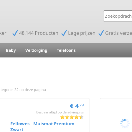
jker
48.144 Producten
Lage prijzen
Gratis verz
Baby
Verzorging
Telefoons
tegorie, 32 op deze pagina
€ 4
79
Bespaar altijd op de adviesprijs
Fellowes - Muismat Premium -
Zwart