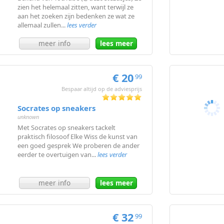
zien het helemaal zitten, want terwijl ze
aan het zoeken zijn bedenken ze wat ze
allemaal zullen...
lees verder
meer info
lees meer
€ 20
99
Bespaar altijd op de adviesprijs
Socrates op sneakers
unknown
Met Socrates op sneakers tackelt
praktisch filosoof Elke Wiss de kunst van
een goed gesprek We proberen de ander
eerder te overtuigen van...
lees verder
meer info
lees meer
€ 32
99