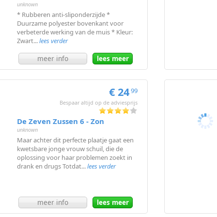
unknown
* Rubberen anti-sliponderzijde *
Duurzame polyester bovenkant voor
verbeterde werking van de muis * Kleur:
Zwart...
lees verder
meer info
lees meer
€ 24
99
Bespaar altijd op de adviesprijs
De Zeven Zussen 6 - Zon
unknown
Maar achter dit perfecte plaatje gaat een
kwetsbare jonge vrouw schuil, die de
oplossing voor haar problemen zoekt in
drank en drugs Totdat...
lees verder
meer info
lees meer