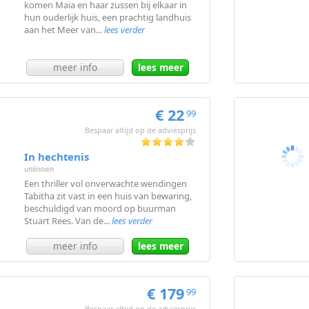
komen Maia en haar zussen bij elkaar in
hun ouderlijk huis, een prachtig landhuis
aan het Meer van...
lees verder
meer info
lees meer
€ 22
99
Bespaar altijd op de adviesprijs
In hechtenis
unknown
Een thriller vol onverwachte wendingen
Tabitha zit vast in een huis van bewaring,
beschuldigd van moord op buurman
Stuart Rees. Van de...
lees verder
meer info
lees meer
€ 179
99
Bespaar altijd op de adviesprijs