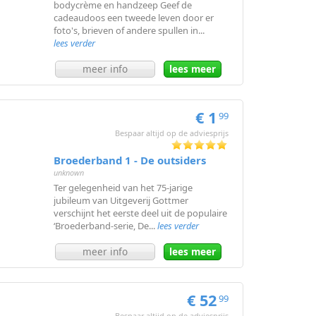
bodycrème en handzeep Geef de
cadeaudoos een tweede leven door er
foto's, brieven of andere spullen in...
lees verder
meer info
lees meer
€ 1
99
Bespaar altijd op de adviesprijs
Broederband 1 - De outsiders
unknown
Ter gelegenheid van het 75-jarige
jubileum van Uitgeverij Gottmer
verschijnt het eerste deel uit de populaire
‘Broederband-serie, De...
lees verder
meer info
lees meer
€ 52
99
Bespaar altijd op de adviesprijs