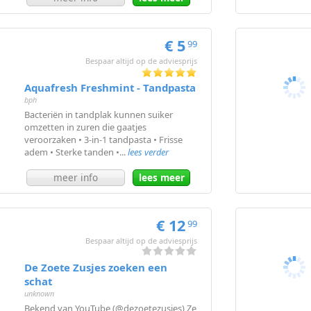
€ 5
99
Bespaar altijd op de adviesprijs
Aquafresh Freshmint - Tandpasta
bph
Bacteriën in tandplak kunnen suiker
omzetten in zuren die gaatjes
veroorzaken • 3-in-1 tandpasta • Frisse
adem • Sterke tanden •...
lees verder
meer info
lees meer
€ 12
99
Bespaar altijd op de adviesprijs
De Zoete Zusjes zoeken een
schat
unknown
Bekend van YouTube (@dezoetezusjes) Ze